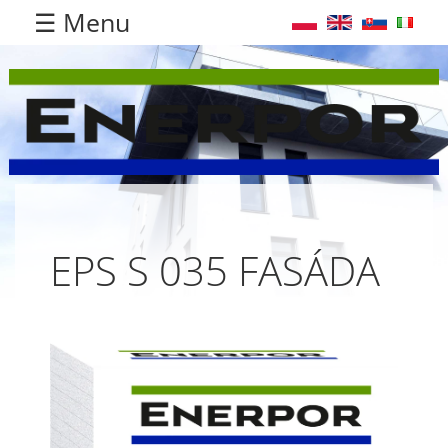
☰ Menu
EPS S 035 FASÁDA