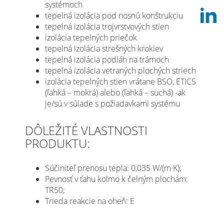
systémoch
tepelná izolácia pod nosnú konštrukciu
tepelná izolácia trojvrstvových stien
izolácia tepelných priečok
tepelná izolácia strešných krokiev
tepelná izolácia podláh na trámoch
tepelná izolácia vetraných plochých striech
izolácia tepelných stien vrátane BSO, ETICS
(ľahká – mokrá) alebo (ľahká – suchá) -ak
je/sú v súlade s požiadavkami systému
DÔLEŽITÉ VLASTNOSTI
PRODUKTU:
Súčiniteľ prenosu tepla: 0,035 W/(m·K);
Pevnosť v ťahu kolmo k čelným plochám:
TR50;
Trieda reakcie na oheň: E