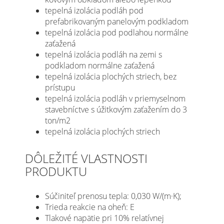
tepelná izolácia podláh pod
prefabrikovaným panelovým podkladom
tepelná izolácia pod podlahou normálne
zaťažená
tepelná izolácia podláh na zemi s
podkladom normálne zaťažená
tepelná izolácia plochých striech, bez
prístupu
tepelná izolácia podláh v priemyselnom
stavebníctve s úžitkovým zaťažením do 3
ton/m2
tepelná izolácia plochých striech
DÔLEŽITÉ VLASTNOSTI
PRODUKTU
Súčiniteľ prenosu tepla: 0,030 W/(m·K);
Trieda reakcie na oheň: E
Tlakové napätie pri 10% relatívnej