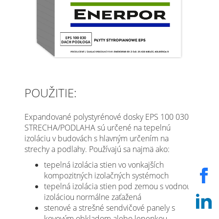
POUŽITIE:
Expandované polystyrénové dosky EPS 100 030
STRECHA/PODLAHA sú určené na tepelnú
izoláciu v budovách s hlavným určením na
strechy a podlahy. Používajú sa najmä ako:
tepelná izolácia stien vo vonkajších
kompozitných izolačných systémoch
tepelná izolácia stien pod zemou s vodnou
izoláciou normálne zaťažená
stenové a strešné sendvičové panely s
kovovým obkladom alebo lepenkou