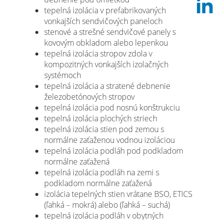
tepelná izolácia v prefabrikovaných
vonkajších sendvičových paneloch
stenové a strešné sendvičové panely s
kovovým obkladom alebo lepenkou
tepelná izolácia stropov zdola v
kompozitných vonkajších izolačných
systémoch
tepelná izolácia a stratené debnenie
železobetónových stropov
tepelná izolácia pod nosnú konštrukciu
tepelná izolácia plochých striech
tepelná izolácia stien pod zemou s
normálne zaťaženou vodnou izoláciou
tepelná izolácia podláh pod podkladom
normálne zaťažená
tepelná izolácia podláh na zemi s
podkladom normálne zaťažená
izolácia tepelných stien vrátane BSO, ETICS
(ľahká – mokrá) alebo (ľahká – suchá)
tepelná izolácia podláh v obytných